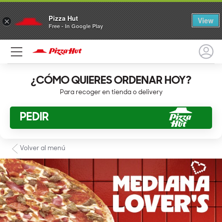
Pizza Hut
View
×
Free - In Google Play
¿CÓMO QUIERES ORDENAR HOY?
Para recoger en tienda o delivery
PEDIR
Volver al menú