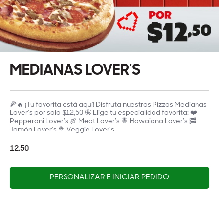
MEDIANAS LOVER’S
🍕🔥 ¡Tu favorita está aquí! Disfruta nuestras Pizzas Medianas
Lover’s por solo $12,50 🤩 Elige tu especialidad favorita: ❤️
Pepperoni Lover’s 🍖 Meat Lover’s 🍍 Hawaiana Lover’s 🥓
Jamón Lover’s 🥦 Veggie Lover’s
12.50
PERSONALIZAR E INICIAR PEDIDO